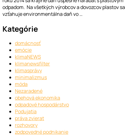
roku 2014 sa krajine darí úspešne narábať s plastovým
odpadom. Na všetkých výrobcov a dovozcov plastov sa
vzťahuje environmentálna daň vo …
Kategórie
domácnosť
emócie
klimaNEWS
klimanewsfilter
klimasprávy
minimalizmus
móda
Nezaradené
obehová ekonomika
odpadové hospodárstvo
Podujatia
práva zvierat
rozhovory
zodpovedné podnikanie