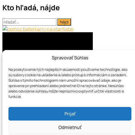
Kto hľadá, nájde
Hľadať:
Spravovať Súhlas
Na poskytovanie tých najlepších skúseností používame technológie, ako
sú súbory cookie na ukladanie a/alebo prístup k informáciám o zariadení.
Súhlas s týmito technológiami nám umožní spracovávať údaje, ako je
správanie pri prehliadaní alebo jedinečné ID na tejto stránke. Nesúhlas
alebo odvolanie súhlasu môže nepriaznivo ovplyvniť určité vlastnosti a
Najnovšie články
funkcie.
Pozitívne klimanews číslo 3.
Prijať
Ako klimatická kríza ovplyvňuje duševné zdravie
Pozitívne klimanews číslo 2.
Odmietnuť