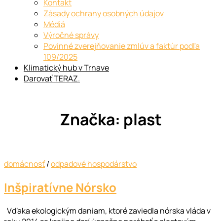
Kontakt
Zásady ochrany osobných údajov
Médiá
Výročné správy
Povinné zverejňovanie zmlúv a faktúr podľa
109/2025
Klimatický hub v Trnave
Darovať TERAZ.
Značka:
plast
domácnosť
/
odpadové hospodárstvo
Inšpiratívne Nórsko
Vďaka ekologickým daniam, ktoré zaviedla nórska vláda v