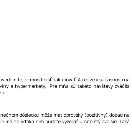
 uvedomíte, že musíte ísť nakupovať. A keďže v súčasnosti na
aviny a hypermarkety. Pre mňa sú takéto návštevy zväčša
žu:
 konečnom dôsledku môže mať obrovský (pozitívny) dopad na
minimálne vďaka nim budete vyzerať určite štýlovejšie. Taká