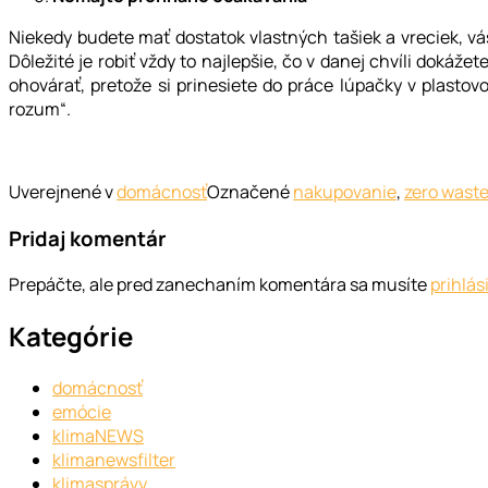
Niekedy budete mať dostatok vlastných tašiek a vreciek, v
Dôležité je robiť vždy to najlepšie, čo v danej chvíli dokáž
ohovárať, pretože si prinesiete do práce lúpačky v plasto
rozum“.
Uverejnené v
domácnosť
Označené
nakupovanie
,
zero wast
Pridaj komentár
Prepáčte, ale pred zanechaním komentára sa musíte
prihlás
Kategórie
domácnosť
emócie
klimaNEWS
klimanewsfilter
klimasprávy