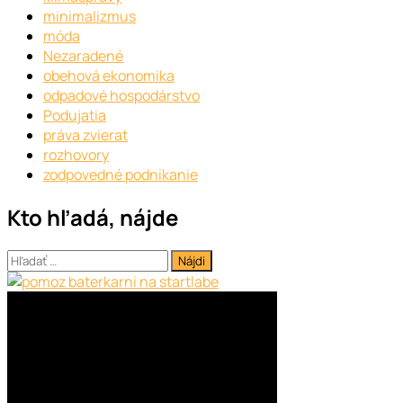
minimalizmus
móda
Nezaradené
obehová ekonomika
odpadové hospodárstvo
Podujatia
práva zvierat
rozhovory
zodpovedné podnikanie
Kto hľadá, nájde
Hľadať: