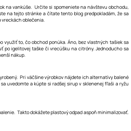
iečok na vankúše. Určite si spomeniete na návštevu obchodu,
 ste na tejto stránke a čítate tento blog predpokladám, že sa
 vreckách oblečenia.
o využiť to, čo obchod ponúka. Áno, bez vlastných tašiek sa
 po igelitovej taške či vrecúšku na citróny. Jednoducho sa
 menší nákup.
yrobený. Pri väčšine výrobkov nájdete ich alternatívy balené
sa uvedomte a kúpte si radšej sirup v sklenenej fľaši a ryžu
e balenie. Takto dokážete plastový odpad aspoň minimalizovať.