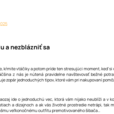
2025
u a nezblázniť sa
e, kŕmite vtáčiky a potom príde ten stresujúci moment, keď si
čšina z nás je nútená pravidelne navštevovať bežné potr
uje zopár jednoduchých tipov, ktoré vám pri nakupovaní pomô
Naozaj ide o jednoduchú vec, ktorá vám nijako neublíži a v
stiach a dizajnoch a ak vás životné prostredie netrápi, tak 
i k vášmu veľkonočnému outfitu premotivovaného šibača…