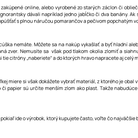
už zakúpené online, alebo vyrobené zo starých záclon či obl
k ignorantsky dávali napríklad jedno jabĺčko či dva banány. Ak
púšťať s plnou náručou pomarančov a pečivom popchatým vo
cúška nemáte. Môžete sa na nakúp vykašlať a byť hladní aleb
ná zver. Nemusíte sa však pod tlakom okolia zlomiť a siahnuť
i tie citróny „naberiete“ a do ktorých hravo napracete aj celý
 miere si však dokážete vybrať materiál, z ktorého je obal v
klo či papier sú určite menším zlom ako plast. Takže nabudúce 
pokiaľ ide o výrobok, ktorý kupujete často, voľte čo najväčši