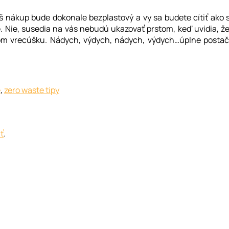
áš nákup bude dokonale bezplastový a vy sa budete cítiť ako 
ete. Nie, susedia na vás nebudú ukazovať prstom, keď uvidia, ž
vom vrecúšku. Nádych, výdych, nádych, výdych…úplne postačí
e
,
zero waste tipy
iť
.