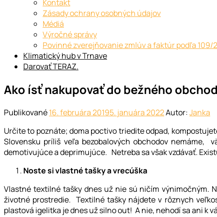
Kontakt
Zásady ochrany osobných údajov
Médiá
Výročné správy
Povinné zverejňovanie zmlúv a faktúr podľa 109/
Klimatický hub v Trnave
Darovať TERAZ.
Ako ísť nakupovať do bežného obchod
Publikované
16. februára 2019
5. januára 2022
Autor:
Janka
Určite to poznáte; doma poctivo triedite odpad, kompostujet
Slovensku príliš veľa bezobalových obchodov nemáme, vä
demotivujúce a deprimujúce. Netreba sa však vzdávať. Exist
Noste si vlastné tašky a vrecúška
Vlastné textilné tašky dnes už nie sú ničím výnimočným. 
životné prostredie. Textilné tašky nájdete v rôznych veľko
plastová igelitka je dnes už silno out! A nie, nehodí sa an