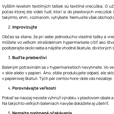
Vyšším levelom textilných tašiek sú textilné vrecúška; či 
počas ktorej ste videli ľudí, ktorí si do plastových vrecúšo
takýmto, ehm…rozmarom, vyhýbate. Nemusíte však obchod o
Improvizujte
Občas sa stane, že pri sebe jednoducho vlastné tašky a vre
môžete vo veľkom strašidelnom hypermarkete cítiť ako štva
poobzerajte okolo seba a nájdite vhodné škatule, do ktorých s
Buďte prieberčiví
Baleným potravinám sa v hypermarketoch nevyhnete. Vo veľkej
v skle alebo v papieri. Áno, stále produkujete odpad, ale s
v papierovej škatuli. Tých pár centov hore-dole vás nezabije.
Porovnávajte veľkosti
Pokiaľ sa naozaj neviete vyhnúť výrobku v plastovom obale a 
Na takýchto veľkých baleniach navyše dokážete aj ušetriť.
Nemajte prehnané očakávania