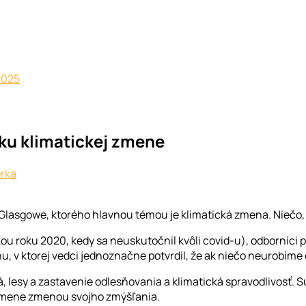
2025
ku klimatickej zmene
erka
Glasgowe, ktorého hlavnou témou je klimatická zmena. Niečo, 
ou roku 2020, kedy sa neuskutočnil kvôli covid-u), odborníci
 v ktorej vedci jednoznačne potvrdil, že ak niečo neurobíme 
 lesy a zastavenie odlesňovania a klimatická spravodlivosť. S
 zmene zmenou svojho zmýšľania.