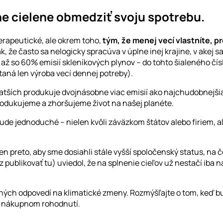
e cielene obmedziť svoju spotrebu.
 terapeutické, ale okrem toho,
tým, že menej vecí vlastníte, 
tak, že často sa nelogicky spracúva v úplne inej krajine, v akej
 až so 60
% emisií skleníkových plynov – do tohto šialeného čísl
rátaná len výroba vecí dennej potreby).
atších produkuje dvojnásobne viac emisií ako najchudobnejš
rodukujeme a zhoršujeme život na našej planéte.
bude jednoduché – nielen kvôli záväzkom štátov alebo firiem, 
 preto, aby sme dosiahli stále vyšší spoločenský status, na č
publikovať tu) uviedol, že na splnenie cieľov už nestačí iba 
ných odpovedí na klimatické zmeny. Rozmýšľajte o tom, keď 
om nákupnom rohodnutí.