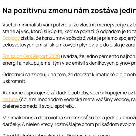
Na pozitívnu zmenu nám zostáva jedin
Všetci minimalisti vám potvrdia, že vlastniť menej vecí je až
stane aj vec, ktorú si kúpite, keď sa pokazí. S odpadom je to 
Ecology
zistila, že konzumný spôsob života je priamo spojený
celosvetov
ých emisií skleníkových plynov, ale do čísla je za
Emission Gas Report 2020
uvádza, že jedno percento najboh
energií a nakupujeme, tým viac emisií skleníkových plynov p
Odborníci sa zhodujú na tom, že dodržať klimatické ciele ne
uskromniť.
Ak máme uspokojené základné potreby, veci si kupujeme už len
Nature
(
čo je mimochodom vedecká méta väčšiny vedcov, raz 
cielene obmedzili svoju spotrebu.
Minimalizmus a dobrovoľná skromnosť sú teda jednou z mož
darčeky. A nielen vtedy, rozmýšľajte o tom pri každom svoj
Zdroj titulného obrázka: Max Fischer, pexels.com