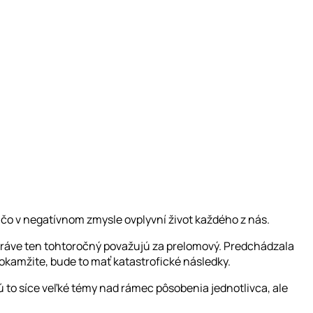
čo v negatívnom zmysle ovplyvní život každého z nás.
 práve ten tohtoročný považujú za prelomový. Predchádzala
okamžite, bude to mať katastrofické následky.
ú to síce veľké témy nad rámec pôsobenia jednotlivca, ale