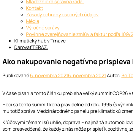
Mládežnícka správna rada.
Kontakt
Zásady ochrany osobných údajov
Médiá
Výročné správy
Povinné zverejňovanie zmlúv a faktúr podľa 109/
Klimatický hub v Trnave
Darovať TERAZ.
Ako nakupovanie negatívne prispieva 
Publikované
6. novembra 2021
6. novembra 2021
Autor:
Be T
V čase písania tohto článku prebieha veľký summit COP26 v 
Hoci sa tento summit koná pravidelne od roku 1995 (s výnimk
mu totiž správa Medzinárodného panelu pre klimatickú zmenu,
Kľúčovými témami sú uhlie, doprava – najmä tá automobilová,
som presvedčená, že každý z nás môže prispieť k pozitívnej