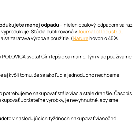
produkujete menej odpadu
– nielen obalový, odpadom sa raz
 sa vyprodukuje. Štúdia publikovaná v
Journal of Industrial
a sa zarátava výroba a použítie. (
Nature
hovorí o 45%
ia POLOVICA sveta! Čím lepšie sa máme, tým viac používame
ale aj kvôli tomu, že sa ako ľudia jednoducho nechceme
o potrebujeme nakupovať stále viac a stále drahšie. Časopis
nakupovať udržateľné výrobky, je nevyhnutné, aby sme
budete v nasledujúcich týždňoch nakupovať vianočné