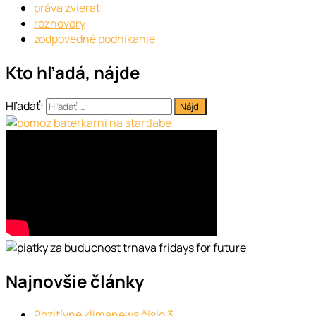
práva zvierat
rozhovory
zodpovedné podnikanie
Kto hľadá, nájde
Hľadať:
Najnovšie články
Pozitívne klimanews číslo 3.