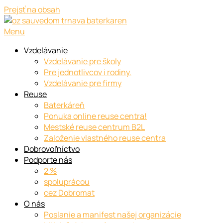
Prejsť na obsah
Menu
Vzdelávanie
Vzdelávanie pre školy
Pre jednotlivcov i rodiny.
Vzdelávanie pre firmy
Reuse
Baterkáreň
Ponuka online reuse centra!
Mestské reuse centrum B2L
Založenie vlastného reuse centra
Dobrovoľníctvo
Podporte nás
2 %
spoluprácou
cez Dobromat
O nás
Poslanie a manifest našej organizácie