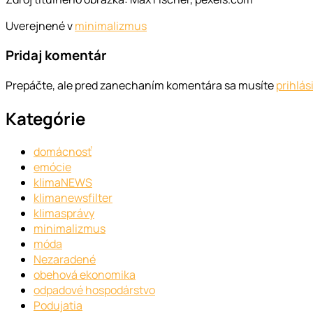
Uverejnené v
minimalizmus
Pridaj komentár
Prepáčte, ale pred zanechaním komentára sa musíte
prihlás
Kategórie
domácnosť
emócie
klimaNEWS
klimanewsfilter
klimasprávy
minimalizmus
móda
Nezaradené
obehová ekonomika
odpadové hospodárstvo
Podujatia