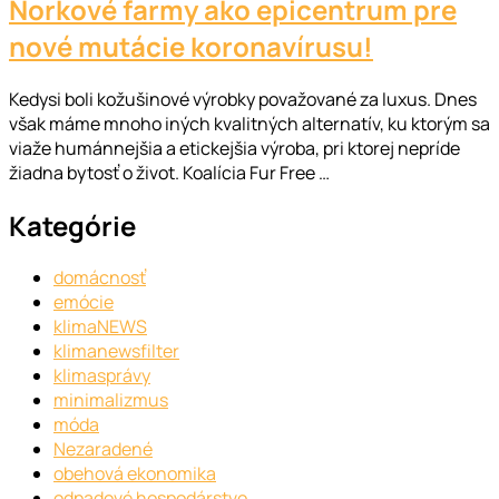
Norkové farmy ako epicentrum pre
nové mutácie koronavírusu!
Kedysi boli kožušinové výrobky považované za luxus. Dnes
však máme mnoho iných kvalitných alternatív, ku ktorým sa
viaže humánnejšia a etickejšia výroba, pri ktorej nepríde
žiadna bytosť o život. Koalícia Fur Free …
Kategórie
domácnosť
emócie
klimaNEWS
klimanewsfilter
klimasprávy
minimalizmus
móda
Nezaradené
obehová ekonomika
odpadové hospodárstvo