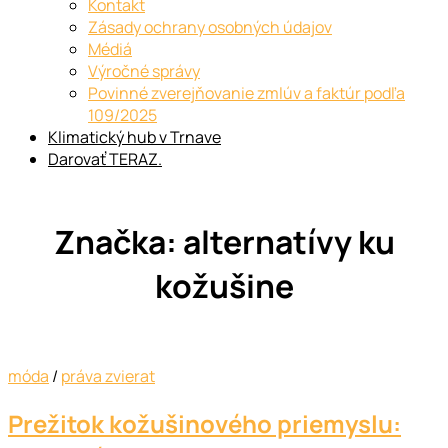
Kontakt
Zásady ochrany osobných údajov
Médiá
Výročné správy
Povinné zverejňovanie zmlúv a faktúr podľa
109/2025
Klimatický hub v Trnave
Darovať TERAZ.
Značka:
alternatívy ku
kožušine
móda
/
práva zvierat
Prežitok kožušinového priemyslu: