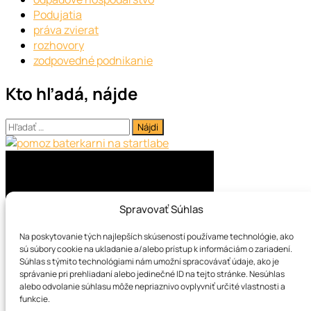
Podujatia
práva zvierat
rozhovory
zodpovedné podnikanie
Kto hľadá, nájde
Hľadať:
Spravovať Súhlas
Na poskytovanie tých najlepších skúseností používame technológie, ako
sú súbory cookie na ukladanie a/alebo prístup k informáciám o zariadení.
Súhlas s týmito technológiami nám umožní spracovávať údaje, ako je
správanie pri prehliadaní alebo jedinečné ID na tejto stránke. Nesúhlas
alebo odvolanie súhlasu môže nepriaznivo ovplyvniť určité vlastnosti a
Najnovšie články
funkcie.