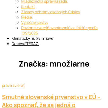
Mládežnícka správna rada.
Kontakt
Zásady ochrany osobných údajov
Médiá
Výročné správy
Povinné zverejňovanie zmlúv a faktúr podľa
109/2025
Klimatický hub v Trnave
Darovať TERAZ.
Značka:
množiarne
práva zvierat
Smutné slovenské prvenstvo v EÚ –
Ako spoznať, že sa jedná o