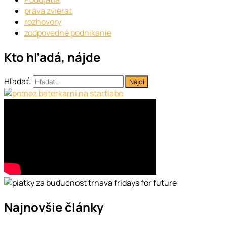
práva zvierat
rozhovory
zodpovedné podnikanie
Kto hľadá, nájde
Hľadať:
Najnovšie články