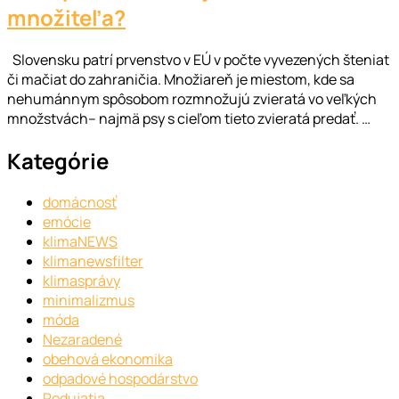
množiteľa?
Slovensku patrí prvenstvo v EÚ v počte vyvezených šteniat
či mačiat do zahraničia. Množiareň je miestom, kde sa
nehumánnym spôsobom rozmnožujú zvieratá vo veľkých
množstvách– najmä psy s cieľom tieto zvieratá predať. …
Kategórie
domácnosť
emócie
klimaNEWS
klimanewsfilter
klimasprávy
minimalizmus
móda
Nezaradené
obehová ekonomika
odpadové hospodárstvo
Podujatia