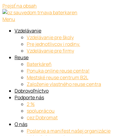
Prejsť na obsah
Menu
Vzdelávanie
Vzdelávanie pre školy
Pre jednotlivcov i rodiny.
Vzdelávanie pre firmy
Reuse
Baterkáreň
Ponuka online reuse centra!
Mestské reuse centrum B2L
Založenie vlastného reuse centra
Dobrovoľníctvo
Podporte nás
2 %
spoluprácou
cez Dobromat
O nás
Poslanie a manifest našej organizácie