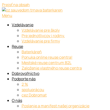
Prejsť na obsah
Menu
Vzdelávanie
Vzdelávanie pre školy
Pre jednotlivcov i rodiny.
Vzdelávanie pre firmy
Reuse
Baterkáreň
Ponuka online reuse centra!
Mestské reuse centrum B2L
Založenie vlastného reuse centra
Dobrovoľníctvo
Podporte nás
2 %
spoluprácou
cez Dobromat
O nás
Poslanie a manifest našej organizácie