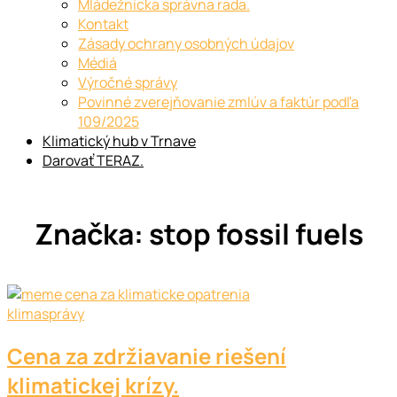
Mládežnícka správna rada.
Kontakt
Zásady ochrany osobných údajov
Médiá
Výročné správy
Povinné zverejňovanie zmlúv a faktúr podľa
109/2025
Klimatický hub v Trnave
Darovať TERAZ.
Značka:
stop fossil fuels
klimasprávy
Cena za zdržiavanie riešení
klimatickej krízy.