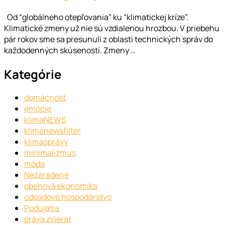
Od “globálneho otepľovania” ku “klimatickej kríze”.
Klimatické zmeny už nie sú vzdialenou hrozbou. V priebehu
pár rokov sme sa presunuli z oblasti technických správ do
každodenných skúseností. Zmeny …
Kategórie
domácnosť
emócie
klimaNEWS
klimanewsfilter
klimasprávy
minimalizmus
móda
Nezaradené
obehová ekonomika
odpadové hospodárstvo
Podujatia
práva zvierat