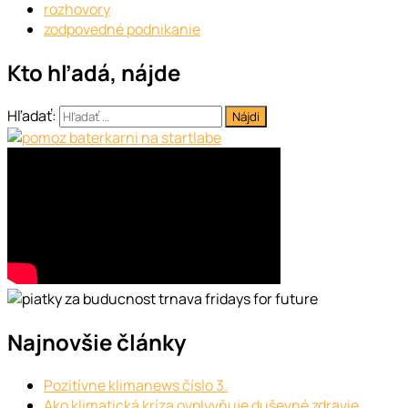
rozhovory
zodpovedné podnikanie
Kto hľadá, nájde
Hľadať:
Najnovšie články
Pozitívne klimanews číslo 3.
Ako klimatická kríza ovplyvňuje duševné zdravie